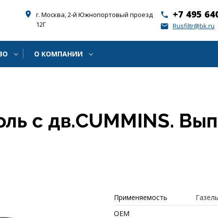
+7 495 64
place
г. Москва, 2-й Южнопортовый проезд
phone
12Г
Rusfiltr@bk.ru
email
ВО
О КОМПАНИИ
боль с дв.CUMMINS. Выпу
Применяемость
Газель
ОЕМ