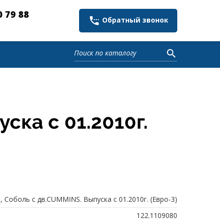
0 79 88
settings_phone
Обратный звонок
search
ска с 01.2010г.
, Соболь с дв.CUMMINS. Выпуска с 01.2010г. (Евро-3)
122.1109080