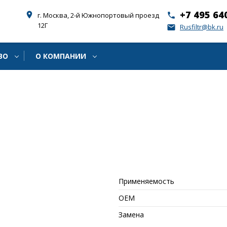
+7 495 64
place
г. Москва, 2-й Южнопортовый проезд
phone
12Г
Rusfiltr@bk.ru
email
ВО
О КОМПАНИИ
Применяемость
ОЕМ
Замена