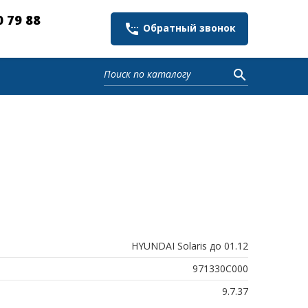
0 79 88
settings_phone
Обратный звонок
search
HYUNDAI Solaris до 01.12
971330С000
9.7.37